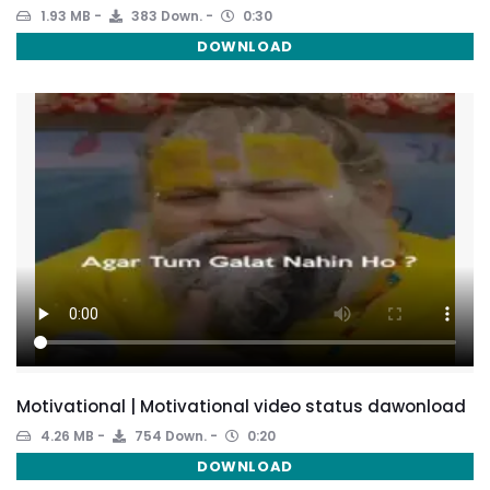
1.93 MB
383 Down.
0:30
DOWNLOAD
Motivational | Motivational video status dawonload
4.26 MB
754 Down.
0:20
DOWNLOAD