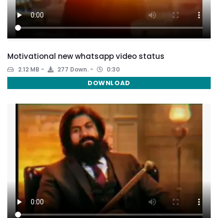
Motivational new whatsapp video status
2.12 MB
277 Down.
0:30
DOWNLOAD