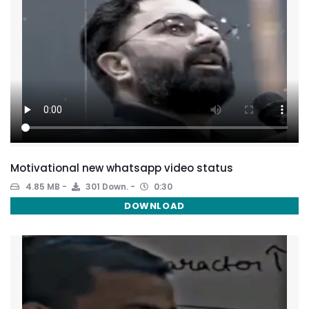
Motivational new whatsapp video status
4.85 MB
301 Down.
0:30
DOWNLOAD