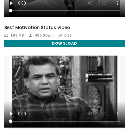
Best Motivation Status Video
1.69 MB
483 Down.
0:28
DOWNLOAD