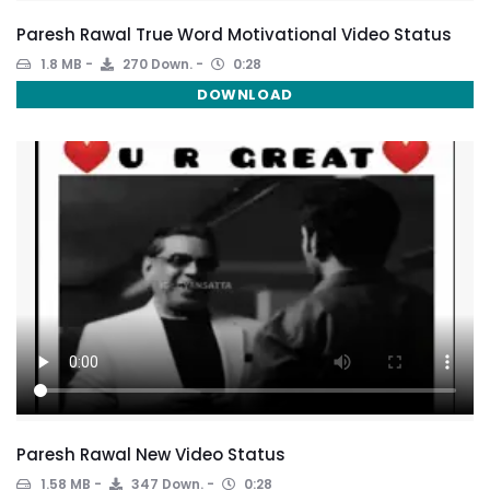
Paresh Rawal True Word Motivational Video Status
1.8 MB
270 Down.
0:28
DOWNLOAD
Paresh Rawal New Video Status
1.58 MB
347 Down.
0:28