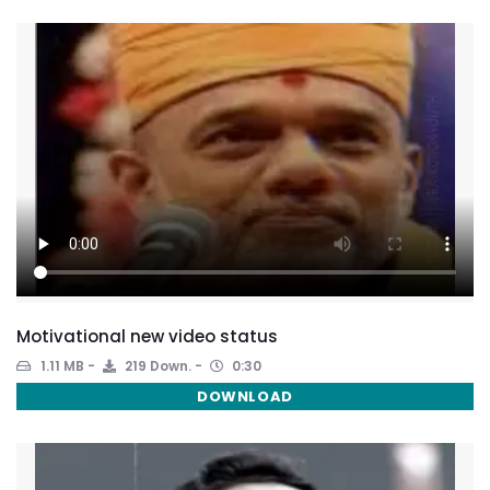
Motivational new video status
1.11 MB
219 Down.
0:30
DOWNLOAD