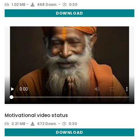
1.02 MB
468 Down.
0:30
DOWNLOAD
Motivational video status
3.21 MB
472 Down.
0:30
DOWNLOAD