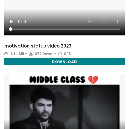
motivation status video 2023
3.14 MB
372 Down.
0:15
DOWNLOAD