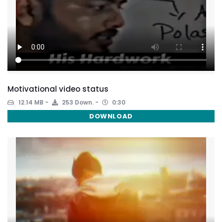
Motivational video status
12.14 MB
253 Down.
0:30
DOWNLOAD